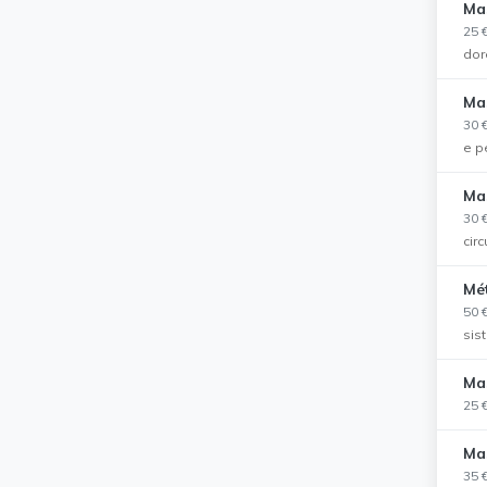
Mas
25 
dor
Ma
30 
e p
Ma
30 
circ
Mé
50 
sis
Ma
25 
Ma
35 