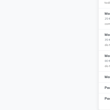
tod
Ma
25 
com
Ma
35 
do 
Mas
80 
do 
Ma
Pa
Pa