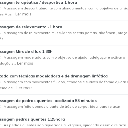
sagem terapêutica / desportiva 1 hora
·
€
Massagem descontraturante com alongamentos ,com o objetivo de alivia
Ler mais
es Mas...
ssagem de relaxamento -1 hora
·
€
Massagem de relaxamento muscular as costas,pernas, abdômen , braço
és
ssagem Miracle d lux 1:30h
·
€
Massagem modeladora, com o objetivo de ajudar adelgaçar e activar a
Ler mais
ulação s...
todo com técnicas modeladora e de drenagem linfática
·
€
Massagem com movimentos fluidos, ritmados e suaves de forma ajudar 
Ler mais
tema de...
ssagem de pedras quentes localizada 55 minutos
·
€
Massagem feita apenas a parte de trás do corpo , ideal para relaxar
ssagem pedras quentes 1:25hora
·
€
As pedras quentes são aquecidas a 50 graus, ajudando assim a relaxar