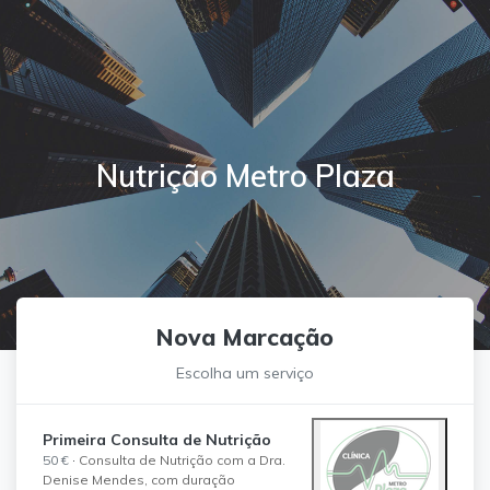
Nutrição Metro Plaza
Nova Marcação
Escolha um serviço
Primeira Consulta de Nutrição
50 €
·
Consulta de Nutrição com a Dra.
Denise Mendes, com duração