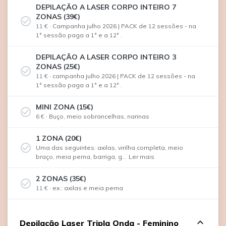
DEPILAÇÃO A LASER CORPO INTEIRO 7
ZONAS (39€)
check_circle_outline
11 €
·
Campanha julho 2026 | PACK de 12 sessões - na
1ª sessão paga a 1ª e a 12ª .
DEPILAÇÃO A LASER CORPO INTEIRO 3
ZONAS (25€)
check_circle_outline
11 €
·
campanha julho 2026 | PACK de 12 sessões - na
1ª sessão paga a 1ª e a 12ª .
MINI ZONA (15€)
check_circle_outline
6 €
·
Buço, meio sobrancelhas, narinas
1 ZONA (20€)
check_circle_outline
Uma das seguintes: axilas, virilha completa, meio
braço, meia perna, barriga, g...
Ler mais
2 ZONAS (35€)
check_circle_outline
11 €
·
ex.: axilas e meia perna
expand_less
Depilação Laser Tripla Onda - Feminino