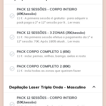
PACK 12 SESSÕES - CORPO INTEIRO
(49€/sessão)
check_circle_outline
11 €
·
A primeira sessão é gratuita - para adquirir o
pack paga a 2ª e 12ª sessão por 9...
Ler mais
PACK 12 SESSÕES - 3 ZONAS (35€/sessão)
check_circle_outline
11 €
·
Na primeira sessão efetua o pagamento da 1ª e
12ª sessão: 70€; Após 18/05 atuali...
Ler mais
PACK CORPO COMPLETO 1 (65€)
check_circle_outline
11 €
·
inclui: pernas, virilhas, barriga, axilas e rosto
PACK CORPO COMPLETO 2 (80€)
check_circle_outline
11 €
·
inclui todas as zonas que queiram fazer
expand_less
Depilação Laser Tripla Onda - Masculino
PACK 12 SESSÕES - CORPO INTEIRO
(59€/sessão)
check_circle_outline