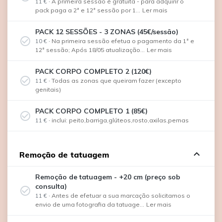
11 €
·
A primeira sessão é gratuita - para adquirir o
pack paga a 2ª e 12ª sessão por 1...
Ler mais
PACK 12 SESSÕES - 3 ZONAS (45€/sessão)
check_circle_outline
10 €
·
Na primeira sessão efetua o pagamento da 1ª e
12ª sessão; Após 18/05 atualização...
Ler mais
PACK CORPO COMPLETO 2 (120€)
check_circle_outline
11 €
·
Todas as zonas que queiram fazer (excepto
genitais)
PACK CORPO COMPLETO 1 (85€)
check_circle_outline
11 €
·
inclui: peito,barriga,glúteos,rosto,axilas,pernas
expand_less
Remoção de tatuagem
Remoção de tatuagem - +20 cm (preço sob
consulta)
check_circle_outline
11 €
·
Antes de efetuar a sua marcação solicitamos o
envio de uma fotografia da tatuage...
Ler mais