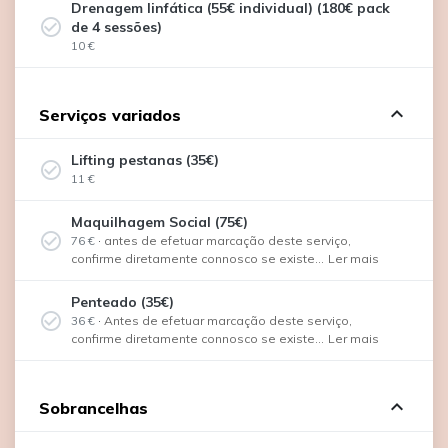
Drenagem linfática (55€ individual) (180€ pack
check_circle_outline
de 4 sessões)
10 €
expand_less
Serviços variados
Lifting pestanas (35€)
check_circle_outline
11 €
Maquilhagem Social (75€)
check_circle_outline
76 €
·
antes de efetuar marcação deste serviço,
confirme diretamente connosco se existe...
Ler mais
Penteado (35€)
check_circle_outline
36 €
·
Antes de efetuar marcação deste serviço,
confirme diretamente connosco se existe...
Ler mais
expand_less
Sobrancelhas