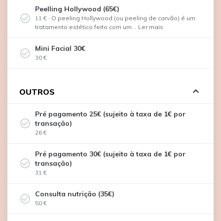
Peelling Hollywood (65€)
check_circle_outline
11 €
·
O peeling Hollywood (ou peeling de carvão) é um
tratamento estético feito com um...
Ler mais
Mini Facial 30€
check_circle_outline
30 €
expand_less
OUTROS
Pré pagamento 25€ (sujeito à taxa de 1€ por
check_circle_outline
transação)
26 €
Pré pagamento 30€ (sujeito à taxa de 1€ por
check_circle_outline
transação)
31 €
Consulta nutrição (35€)
check_circle_outline
50 €