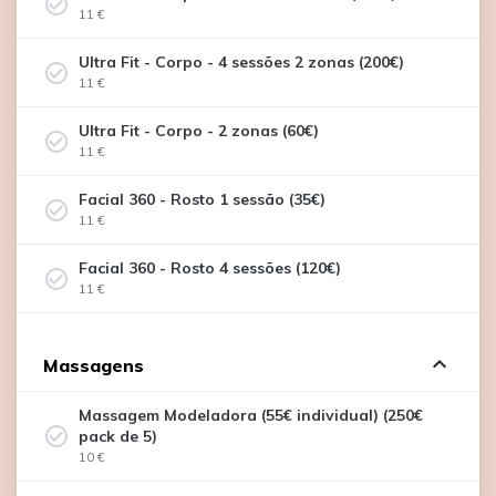
check_circle_outline
11 €
Ultra Fit - Corpo - 4 sessões 2 zonas (200€)
check_circle_outline
11 €
Ultra Fit - Corpo - 2 zonas (60€)
check_circle_outline
11 €
Facial 360 - Rosto 1 sessão (35€)
check_circle_outline
11 €
Facial 360 - Rosto 4 sessões (120€)
check_circle_outline
11 €
expand_less
Massagens
Massagem Modeladora (55€ individual) (250€
check_circle_outline
pack de 5)
10 €