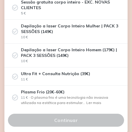
Sessão gratuita corpo inteiro - EXC. NOVAS
check_circle_outline
CLIENTES
5 €
Depilação a laser Corpo Inteiro Mulher | PACK 3
check_circle_outline
SESSÕES (149€)
10 €
Depilação a laser Corpo Inteiro Homem (179€) |
check_circle_outline
PACK 3 SESSÕES (149€)
10 €
Ultra Fit + Consulta Nutrição (39€)
check_circle_outline
11 €
Plasma Frio (20€-60€)
check_circle_outline
11 €
·
O plasma frio é uma tecnologia não invasiva
utilizada na estética para estimular...
Ler mais
Continuar