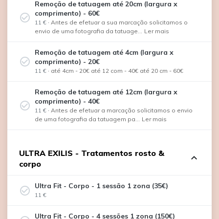
Remoção de tatuagem até 20cm (largura x
comprimento) - 60€
check_circle_outline
11 €
·
Antes de efetuar a sua marcação solicitamos o
envio de uma fotografia da tatuage...
Ler mais
Remoção de tatuagem até 4cm (largura x
check_circle_outline
comprimento) - 20€
11 €
·
até 4cm - 20€ até 12 com - 40€ até 20 cm - 60€
Remoção de tatuagem até 12cm (largura x
comprimento) - 40€
check_circle_outline
11 €
·
Antes de efetuar a marcação solicitamos o envio
de uma fotografia da tatuagem pa...
Ler mais
ULTRA EXILIS - Tratamentos rosto &
expand_less
corpo
Ultra Fit - Corpo - 1 sessão 1 zona (35€)
check_circle_outline
11 €
Ultra Fit - Corpo - 4 sessões 1 zona (150€)