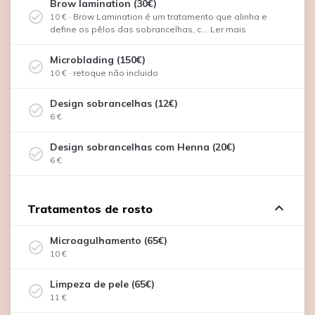
Brow lamination (30€)
check_circle_outline
10 €
·
Brow Lamination é um tratamento que alinha e
define os pêlos das sobrancelhas, c...
Ler mais
Microblading (150€)
check_circle_outline
10 €
·
retoque não incluido
Design sobrancelhas (12€)
check_circle_outline
6 €
Design sobrancelhas com Henna (20€)
check_circle_outline
6 €
expand_less
Tratamentos de rosto
Microagulhamento (65€)
check_circle_outline
10 €
Limpeza de pele (65€)
check_circle_outline
11 €